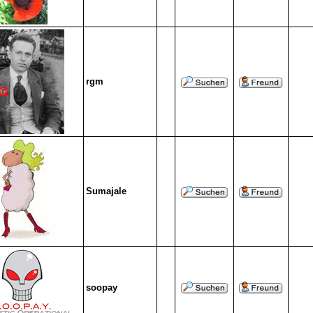
rgm
Sumajale
soopay