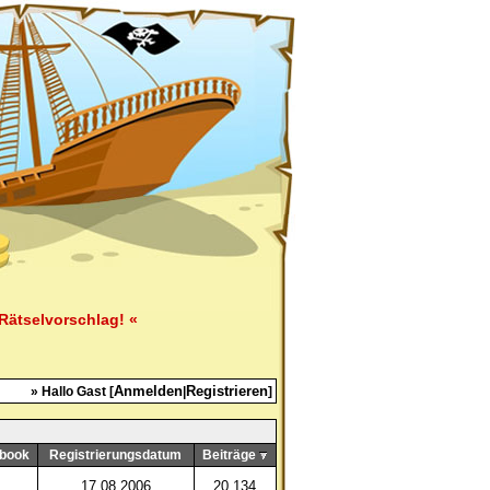
Rätselvorschlag! «
Anmelden
Registrieren
» Hallo Gast [
|
]
book
Registrierungsdatum
Beiträge
17.08.2006
20.134