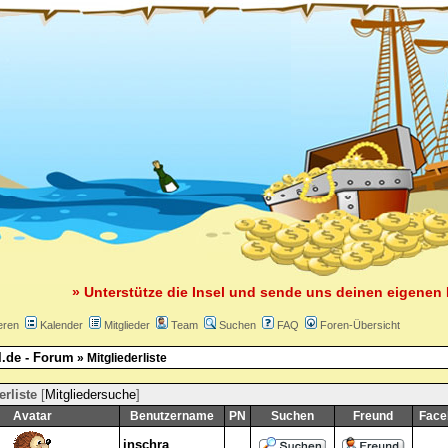
» Unterstütze die Insel und sende uns deinen eigenen 
eren
Kalender
Mitglieder
Team
Suchen
FAQ
Foren-Übersicht
l.de - Forum
» Mitgliederliste
erliste
[
Mitgliedersuche
]
Avatar
Benutzername
PN
Suchen
Freund
Face
inschra