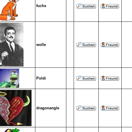
fuchs
wolle
Poldi
dragonangle