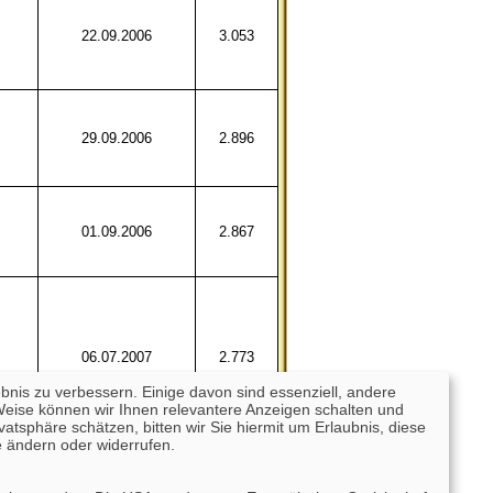
22.09.2006
3.053
29.09.2006
2.896
01.09.2006
2.867
06.07.2007
2.773
ebnis zu verbessern. Einige davon sind essenziell, andere
Weise können wir Ihnen relevantere Anzeigen schalten und
tsphäre schätzen, bitten wir Sie hiermit um Erlaubnis, diese
 ändern oder widerrufen.
05.07.2006
2.654