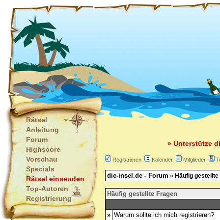
Rätsel
Anleitung
Forum
» Unterstütze d
Highscore
Vorschau
Registrieren
Kalender
Mitglieder
T
Specials
die-insel.de - Forum
» Häufig gestellte
Rätsel einsenden
Top-Autoren
Häufig gestellte Fragen
Registrierung
»
Warum sollte ich mich registrieren?