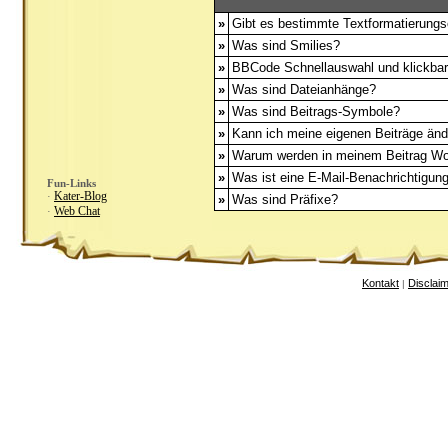
»
Gibt es bestimmte Textformatierungs
»
Was sind Smilies?
»
BBCode Schnellauswahl und klickbar
»
Was sind Dateianhänge?
»
Was sind Beitrags-Symbole?
»
Kann ich meine eigenen Beiträge än
»
Warum werden in meinem Beitrag Wor
»
Was ist eine E-Mail-Benachrichtigun
Fun-Links
Kater-Blog
·
»
Was sind Präfixe?
Web Chat
·
Kontakt
Disclai
|