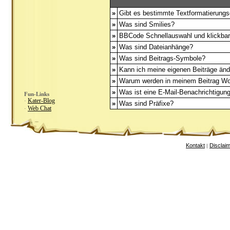
»
Gibt es bestimmte Textformatierungs
»
Was sind Smilies?
»
BBCode Schnellauswahl und klickbar
»
Was sind Dateianhänge?
»
Was sind Beitrags-Symbole?
»
Kann ich meine eigenen Beiträge än
»
Warum werden in meinem Beitrag Wor
»
Was ist eine E-Mail-Benachrichtigun
Fun-Links
Kater-Blog
·
»
Was sind Präfixe?
Web Chat
·
Kontakt
Disclai
|