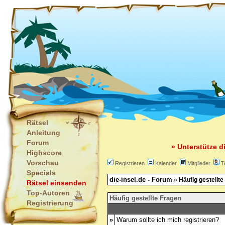
Rätsel
Anleitung
Forum
» Unterstütze d
Highscore
Vorschau
Registrieren
Kalender
Mitglieder
T
Specials
die-insel.de - Forum
» Häufig gestellte
Rätsel einsenden
Top-Autoren
Häufig gestellte Fragen
Registrierung
»
Warum sollte ich mich registrieren?