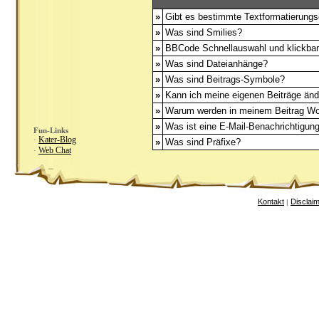
»
Gibt es bestimmte Textformatierungs
»
Was sind Smilies?
»
BBCode Schnellauswahl und klickbar
»
Was sind Dateianhänge?
»
Was sind Beitrags-Symbole?
»
Kann ich meine eigenen Beiträge än
»
Warum werden in meinem Beitrag Wor
»
Was ist eine E-Mail-Benachrichtigun
Fun-Links
Kater-Blog
·
»
Was sind Präfixe?
Web Chat
·
Kontakt
Disclai
|