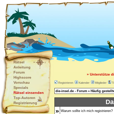
Rätsel
Anleitung
Forum
» Unterstütze d
Highscore
Vorschau
Registrieren
Kalender
Mitglieder
T
Specials
die-insel.de - Forum
Häufig gestell
»
Rätsel einsenden
Top-Autoren
Da
Registrierung
»
Warum sollte ich mich registrieren?