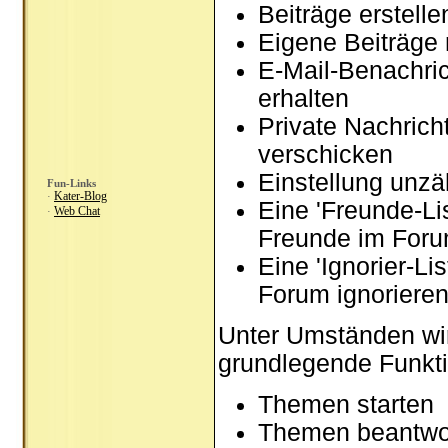
Beiträge erstel
Eigene Beiträge 
E-Mail-Benachri
erhalten
Private Nachrich
verschicken
Einstellung unzä
Fun-Links
Kater-Blog
·
Eine 'Freunde-Li
Web Chat
·
Freunde im Foru
Eine 'Ignorier-Li
Forum ignoriere
Unter Umständen wir
grundlegende Funkti
Themen starten
Themen beantwo