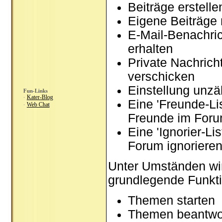
Beiträge erstel
Eigene Beiträge 
E-Mail-Benachri
erhalten
Private Nachrich
verschicken
Einstellung unzä
Fun-Links
Kater-Blog
·
Eine 'Freunde-Li
Web Chat
·
Freunde im Foru
Eine 'Ignorier-Li
Forum ignoriere
Unter Umständen wir
grundlegende Funkti
Themen starten
Themen beantwo