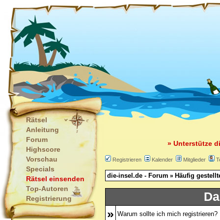
Rätsel
Anleitung
Forum
» Unterstütze d
Highscore
Vorschau
Registrieren
Kalender
Mitglieder
T
Specials
die-insel.de - Forum
Häufig gestell
»
Rätsel einsenden
Top-Autoren
Da
Registrierung
»
Warum sollte ich mich registrieren?