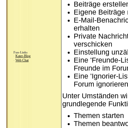
Beiträge erstel
Eigene Beiträge 
E-Mail-Benachri
erhalten
Private Nachrich
verschicken
Einstellung unzä
Fun-Links
Kater-Blog
·
Eine 'Freunde-Li
Web Chat
·
Freunde im Foru
Eine 'Ignorier-Li
Forum ignoriere
Unter Umständen wir
grundlegende Funkti
Themen starten
Themen beantwo