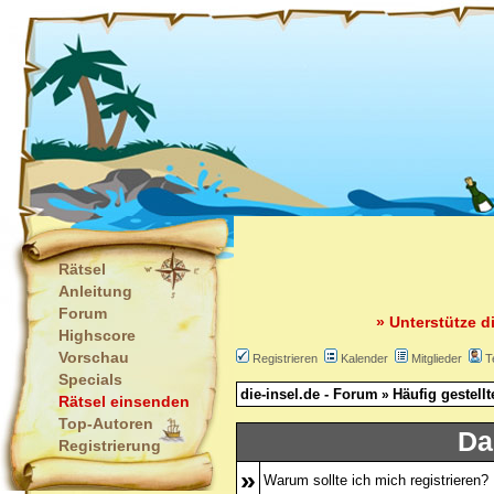
Rätsel
Anleitung
Forum
» Unterstütze d
Highscore
Vorschau
Registrieren
Kalender
Mitglieder
T
Specials
die-insel.de - Forum
Häufig gestell
»
Rätsel einsenden
Top-Autoren
Da
Registrierung
»
Warum sollte ich mich registrieren?