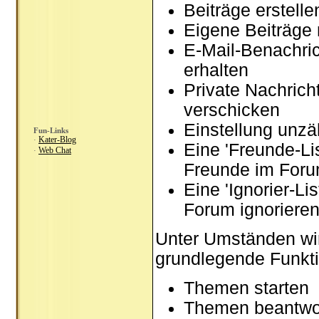
Beiträge erstel
Eigene Beiträge 
E-Mail-Benachri
erhalten
Private Nachrich
verschicken
Einstellung unzä
Fun-Links
Kater-Blog
·
Eine 'Freunde-Li
Web Chat
·
Freunde im Foru
Eine 'Ignorier-Li
Forum ignoriere
Unter Umständen wir
grundlegende Funkti
Themen starten
Themen beantwo