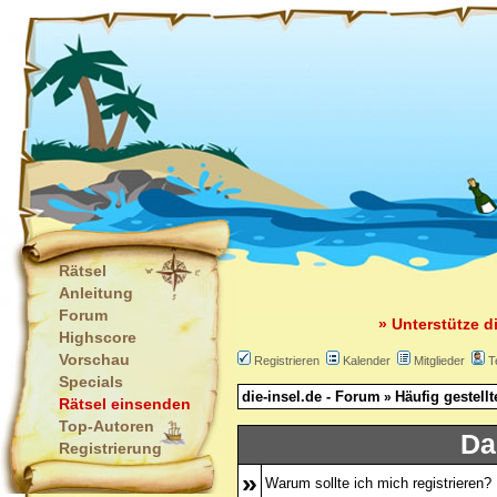
Rätsel
Anleitung
Forum
» Unterstütze d
Highscore
Vorschau
Registrieren
Kalender
Mitglieder
T
Specials
die-insel.de - Forum
Häufig gestell
»
Rätsel einsenden
Top-Autoren
Da
Registrierung
»
Warum sollte ich mich registrieren?