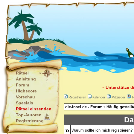
Rätsel
Anleitung
Forum
» Unterstütze d
Highscore
Vorschau
Registrieren
Kalender
Mitglieder
T
Specials
die-insel.de - Forum
Häufig gestell
»
Rätsel einsenden
Top-Autoren
Da
Registrierung
»
Warum sollte ich mich registrieren?