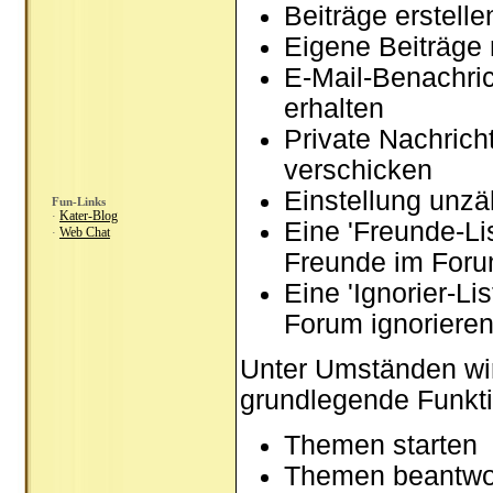
Beiträge erstel
Eigene Beiträge 
E-Mail-Benachri
erhalten
Private Nachrich
verschicken
Einstellung unzä
Fun-Links
Kater-Blog
·
Eine 'Freunde-Li
Web Chat
·
Freunde im Foru
Eine 'Ignorier-Li
Forum ignoriere
Unter Umständen wir
grundlegende Funkti
Themen starten
Themen beantwo