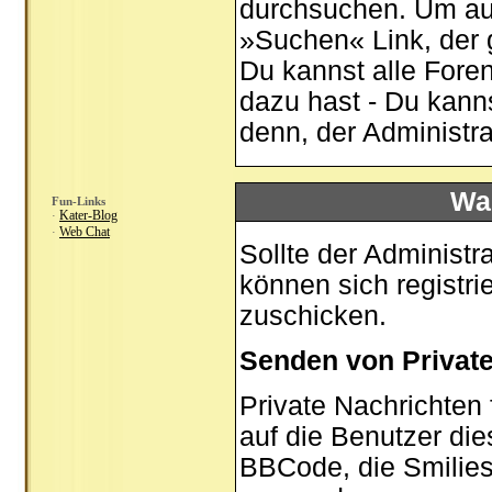
durchsuchen. Um auf
»Suchen« Link, der 
Du kannst alle Fore
dazu hast - Du kann
denn, der Administr
Was
Fun-Links
Kater-Blog
·
Web Chat
·
Sollte der Administr
können sich registri
zuschicken.
Senden von Privat
Private Nachrichten 
auf die Benutzer di
BBCode, die Smilies