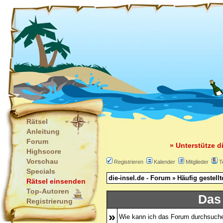
Rätsel
Anleitung
Forum
» Unterstütze d
Highscore
Vorschau
Registrieren
Kalender
Mitglieder
T
Specials
die-insel.de - Forum
Häufig gestell
»
Rätsel einsenden
Top-Autoren
Das
Registrierung
»
Wie kann ich das Forum durchsuch