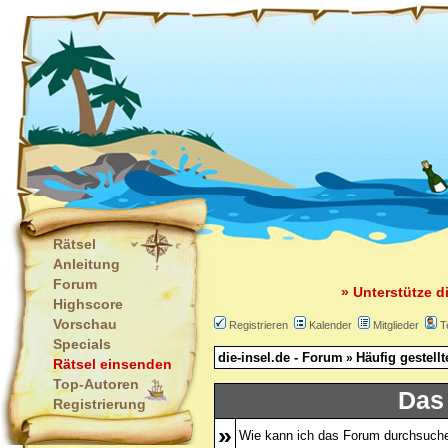
Rätsel
Anleitung
Forum
» Unterstütze d
Highscore
Vorschau
Registrieren
Kalender
Mitglieder
T
Specials
die-insel.de - Forum
Häufig gestell
»
Rätsel einsenden
Top-Autoren
Das
Registrierung
»
Wie kann ich das Forum durchsuch