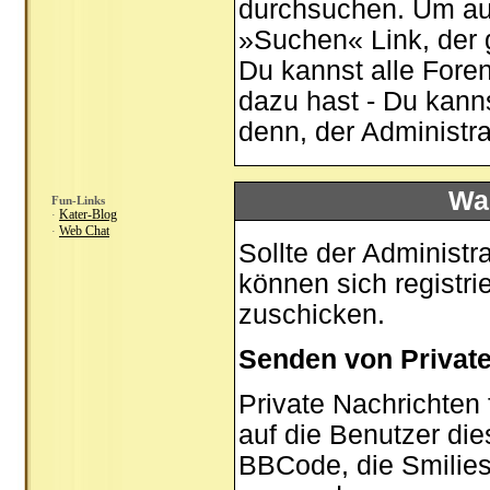
durchsuchen. Um auf
»Suchen« Link, der 
Du kannst alle Fore
dazu hast - Du kann
denn, der Administr
Was
Fun-Links
Kater-Blog
·
Web Chat
·
Sollte der Administr
können sich registri
zuschicken.
Senden von Privat
Private Nachrichten 
auf die Benutzer di
BBCode, die Smilies