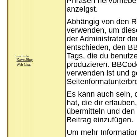
Phrasen hervorheben,
anzeigst.
Abhängig von den R
verwenden, um diese
der Administrator d
entschieden, den BB
Tags, die du benutze
Fun-Links
Kater-Blog
·
produzieren. BBCode 
Web Chat
·
verwenden ist und g
Seitenformatunterbr
Es kann auch sein, 
hat, die dir erlaube
übermitteln und den
Beitrag einzufügen.
Um mehr Information