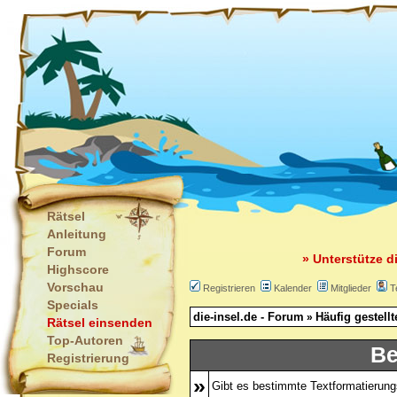
Rätsel
Anleitung
Forum
» Unterstütze d
Highscore
Vorschau
Registrieren
Kalender
Mitglieder
T
Specials
die-insel.de - Forum
Häufig gestell
»
Rätsel einsenden
Top-Autoren
Be
Registrierung
»
Gibt es bestimmte Textformatierung