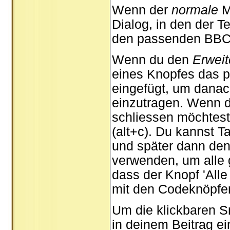
Wenn der
normale
M
Dialog, in den der T
den passenden BBCod
Wenn du den
Erweit
eines Knopfes das 
eingefügt, um danac
einzutragen. Wenn d
schliessen möchtest
(alt+c). Du kannst 
und später dann de
verwenden, um alle g
dass der Knopf 'Alle
mit den Codeknöpfen
Um die klickbaren Sm
in deinem Beitrag e