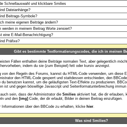
e Schnellauswahl und klickbare Smilies
ind Dateianhänge?
ind Beitrags-Symbole?
ch meine eigenen Beiträge ändern?
 werden in meinem Beitrag Worte zensiert?
t eine E-Mail-Benachrichtigung?
nd Präfixe?
Gibt es bestimmte Textformatierungscodes, die ich in meinen B
eisten Fällen enthalten deine Beiträge normalen Text, aber gelegentlich möch
hervorheben, indem du sie (zum Beispiel) fett oder kursiv anzeigst.
 von den Regeln des Forums, kannst du HTML-Code verwenden, um diese Eff
nistrator den HTML-Code gesperrt und stattdessen entschieden, den BBCode 
e du benutzen kannst, um die geläufigsten Text-Effekte zu produzieren. BBCod
n ist und gegen böswillige Javascript und Seitenformatunterbrechung immun 
auch sein, dass der Administrator die
Smilies
aktiviert hat, die dir erlauben,
eln und den
[img]
Code, der dir erlaubt, Bilder in deinen Beitrag einzufügen.
Informationen über den BBCode zu erhalten, klicke
hier
.
Was sind Smilies?