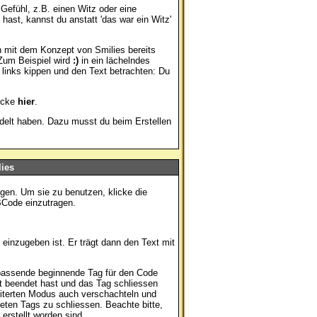
 Gefühl, z.B. einen Witz oder eine
ast, kannst du anstatt 'das war ein Witz'
h mit dem Konzept von Smilies bereits
Zum Beispiel wird
:)
in ein lächelndes
inks kippen und den Text betrachten: Du
licke
hier
.
ndelt haben. Dazu musst du beim Erstellen
ies
agen. Um sie zu benutzen, klicke die
BCode einzutragen.
einzugeben ist. Er trägt dann den Text mit
passende beginnende Tag für den Code
t beendet hast und das Tag schliessen
iterten Modus auch verschachteln und
eten Tags zu schliessen. Beachte bitte,
erstellt worden sind.