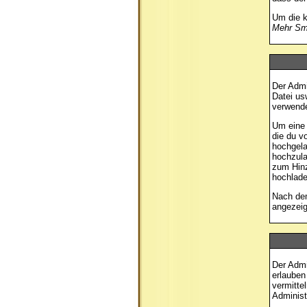
Um die k
Mehr Smi
Der Admi
Datei us
verwende
Um eine 
die du v
hochgela
hochzula
zum Hinz
hochlade
Nach dem
angezeig
Der Admi
erlauben
vermitte
Administ