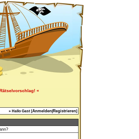
Rätselvorschlag! «
Anmelden
Registrieren
» Hallo Gast [
|
]
kann?