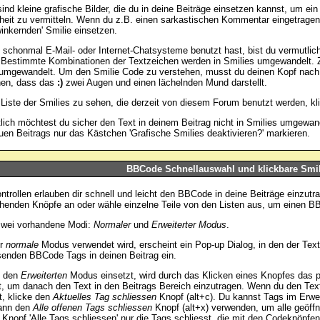
ind kleine grafische Bilder, die du in deine Beiträge einsetzen kannst, um ein
heit zu vermitteln. Wenn du z.B. einen sarkastischen Kommentar eingetragen h
winkernden' Smilie einsetzen.
schonmal E-Mail- oder Internet-Chatsysteme benutzt hast, bist du vermutlic
. Bestimmte Kombinationen der Textzeichen werden in Smilies umgewandelt. 
umgewandelt. Um den Smilie Code zu verstehen, musst du deinen Kopf nach l
hen, dass das
:)
zwei Augen und einen lächelnden Mund darstellt.
Liste der Smilies zu sehen, die derzeit von diesem Forum benutzt werden, k
lich möchtest du sicher den Text in deinem Beitrag nicht in Smilies umgewa
uen Beitrags nur das Kästchen 'Grafische Smilies deaktivieren?' markieren.
BBCode Schnellauswahl und klickbare Smil
ntrollen erlauben dir schnell und leicht den BBCode in deine Beiträge einzutr
henden Knöpfe an oder wähle einzelne Teile von den Listen aus, um einen B
zwei vorhandene Modi:
Normaler
und
Erweiterter Modus
.
er
normale
Modus verwendet wird, erscheint ein Pop-up Dialog, in den der Text 
enden BBCode Tags in deinen Beitrag ein.
 den
Erweiterten
Modus einsetzt, wird durch das Klicken eines Knopfes das 
t, um danach den Text in den Beitrags Bereich einzutragen. Wenn du den Tex
, klicke den
Aktuelles Tag schliessen
Knopf (alt+c). Du kannst Tags im Erwe
dann den
Alle offenen Tags schliessen
Knopf (alt+x) verwenden, um alle geöffn
 Knopf 'Alle Tags schliessen' nur die Tags schliesst, die mit den Codeknöpfen 