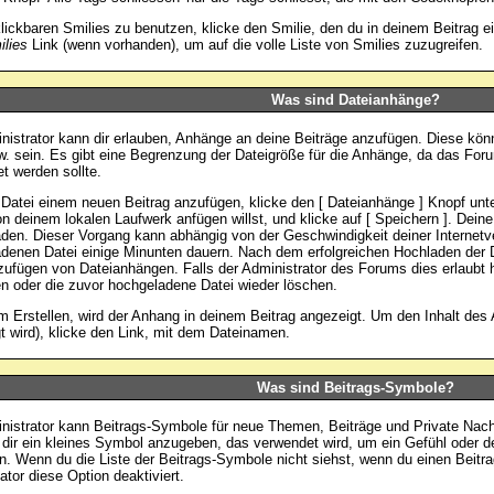
lickbaren Smilies zu benutzen, klicke den Smilie, den du in deinem Beitrag e
lies
Link (wenn vorhanden), um auf die volle Liste von Smilies zuzugreifen.
Was sind Dateianhänge?
nistrator kann dir erlauben, Anhänge an deine Beiträge anzufügen. Diese könn
w. sein. Es gibt eine Begrenzung der Dateigröße für die Anhänge, da das Foru
t werden sollte.
Datei einem neuen Beitrag anzufügen, klicke den [ Dateianhänge ] Knopf unten
on deinem lokalen Laufwerk anfügen willst, und klicke auf [ Speichern ]. Dein
den. Dieser Vorgang kann abhängig von der Geschwindigkeit deiner Internetv
denen Datei einige Minunten dauern. Nach dem erfolgreichen Hochladen der D
ufügen von Dateianhängen. Falls der Administrator des Forums dies erlaubt h
n oder die zuvor hochgeladene Datei wieder löschen.
 Erstellen, wird der Anhang in deinem Beitrag angezeigt. Um den Inhalt des
t wird), klicke den Link, mit dem Dateinamen.
Was sind Beitrags-Symbole?
nistrator kann Beitrags-Symbole für neue Themen, Beiträge und Private Nach
 dir ein kleines Symbol anzugeben, das verwendet wird, um ein Gefühl oder de
ln. Wenn du die Liste der Beitrags-Symbole nicht siehst, wenn du einen Beitra
ator diese Option deaktiviert.