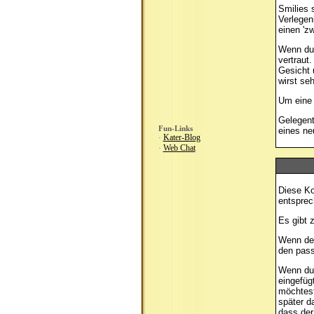
Smilies s
Verlegen
einen 'z
Wenn du 
vertraut
Gesicht 
wirst se
Um eine 
Gelegent
Fun-Links
eines ne
Kater-Blog
·
Web Chat
·
Diese Ko
entsprec
Es gibt 
Wenn d
den pass
Wenn du
eingefüg
möchtest
später 
dass der