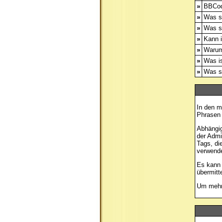
»
BBCod
»
Was s
»
Was s
»
Kann i
»
Warum
»
Was is
»
Was si
In den m
Phrasen 
Abhängig
der Admi
Tags, di
verwende
Es kann 
übermitt
Um mehr 