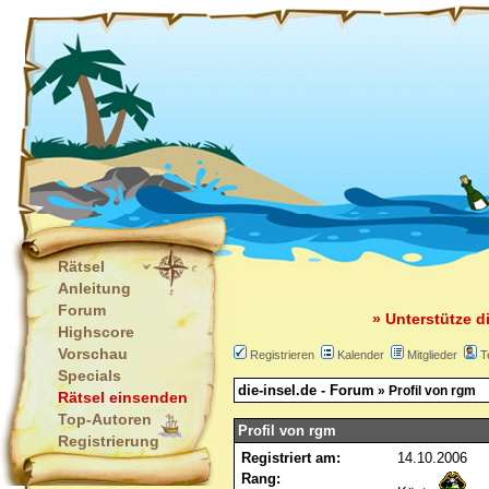
Rätsel
Anleitung
Forum
» Unterstütze d
Highscore
Vorschau
Registrieren
Kalender
Mitglieder
T
Specials
die-insel.de - Forum
» Profil von rgm
Rätsel einsenden
Top-Autoren
Profil von rgm
Registrierung
Registriert am:
14.10.2006
Rang: