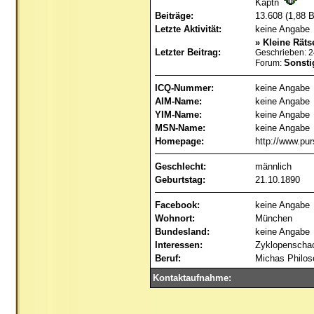
Käptn
Beiträge:
13.608 (1,88 B
Letzte Aktivität:
keine Angabe
»
Kleine Rätse
Letzter Beitrag:
Geschrieben: 
Sonsti
Forum:
ICQ-Nummer:
keine Angabe
AIM-Name:
keine Angabe
YIM-Name:
keine Angabe
MSN-Name:
keine Angabe
Homepage:
http://www.pur
Geschlecht:
männlich
Geburtstag:
21.10.1890
Facebook:
keine Angabe
Wohnort:
München
Bundesland:
keine Angabe
Interessen:
Zyklopenschac
Beruf:
Michas Philos
Kontaktaufnahme: