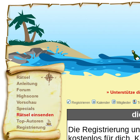
Rätsel
Anleitung
Forum
» Unterstütze d
Highscore
Vorschau
Registrieren
Kalender
Mitglieder
T
Specials
di
Rätsel einsenden
Top-Autoren
Registrierung
Die Registrierung un
kostenlos für dich. 