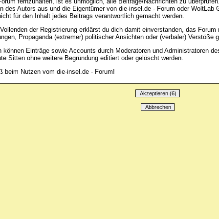
orum fernzuhalten, ist es unmöglich, alle Beiträge/Nachrichten zu überprüfen.
n des Autors aus und die Eigentümer von die-insel.de - Forum oder WoltLab
icht für den Inhalt jedes Beitrags verantwortlich gemacht werden.
Vollenden der Registrierung erklärst du dich damit einverstanden, das Forum 
ungen, Propaganda (extremer) politischer Ansichten oder (verbaler) Verstöß
n können Einträge sowie Accounts durch Moderatoren und Administratoren d
te Sitten ohne weitere Begründung editiert oder gelöscht werden.
ß beim Nutzen vom die-insel.de - Forum!