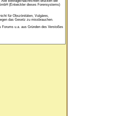
 Alle Beiträge/Nachrichten drücken die
 GmbH (Entwickler dieses Forensystems)
nicht für Obszönitäten, Vulgäres,
e gegen das Gesetz zu missbrauchen.
es Forums u.a. aus Gründen des Verstoßes