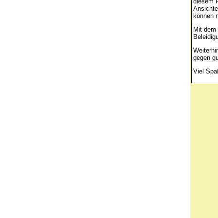
diesem F
Ansichte
können n
Mit dem 
Beleidig
Weiterhi
gegen gu
Viel Spa