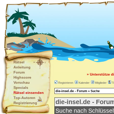
Rätsel
Anleitung
Forum
» Unterstütze d
Highscore
Vorschau
Registrieren
Kalender
Mitglieder
T
Specials
die-insel.de - Forum
» Suche
Rätsel einsenden
Top-Autoren
die-insel.de - Foru
Registrierung
Suche nach Schlüssel