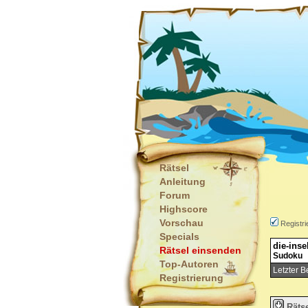
Rätsel
Anleitung
Forum
Highscore
Vorschau
Registri
Specials
die-inse
Rätsel einsenden
Sudoku
Top-Autoren
Letzter B
Registrierung
Räts