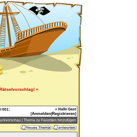
Rätselvorschlag! «
» Hallo Gast
l 001:
Anmelden
Registrieren
[
|
]
uckvorschau
|
Thema zu Favoriten hinzufügen