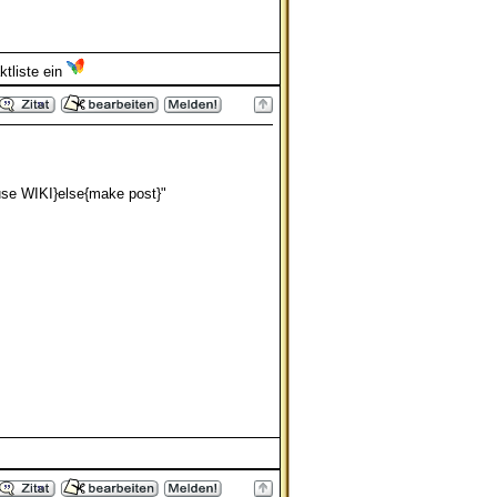
e WIKI}else{make post}"