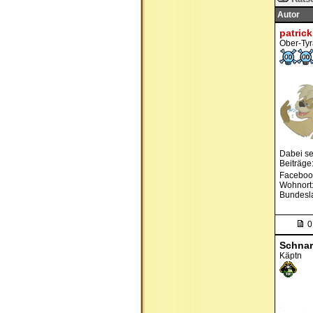
Autor
patrick
Ober-Ty
Dabei se
Beiträge
Faceboo
Wohnort:
Bundesl
0
Schna
Käptn