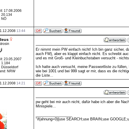
it: 17.08.2006
: 20.134
: NÖ
1.12.2008
13:44
deus
trosin
Er nimmt mein PW einfach nicht! Ich bin ganz sicher, das
auch FW), aber es klappt einfach nicht. Es schreibt auc
und es mit Groß- und Kleinbuchstaben versucht - nichts
it: 23.05.2007
: 1.184
Ich hatte auch versucht, meine Passwortliste zu füllen,
 Düsseldorf
wie bei 1001 und bei 999 sagt er mir, dass es die richtig
and: NRW
die Liste...
1.12.2008
14:21
pw geht bei mir auch nicht, dafür habe ich aber die Na
Minispiele...
__________________
"if(ahnung=0){use SEARCH;use BRAIN;use GOOGLE;us