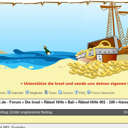
» Unterstütze die Insel und sende uns deinen eigenen 
eren
Kalender
Mitglieder
Team
Suchen
FAQ
Foren-Übersicht
l.de - Forum
Die Insel
Rätsel Hilfe
Bali
Rätsel-Hilfe 001 - 100
»
»
»
»
»
Rätse
eitrag
|
Erster ungelesener Beitrag
Dr
el 001: Sudoku