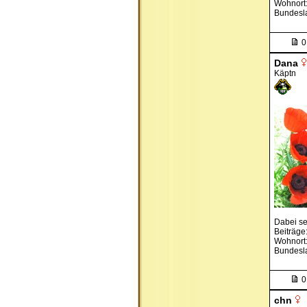
Wohnort
Bundesl
0
Dana
Käptn
Dabei se
Beiträge
Wohnort:
Bundesla
0
chn