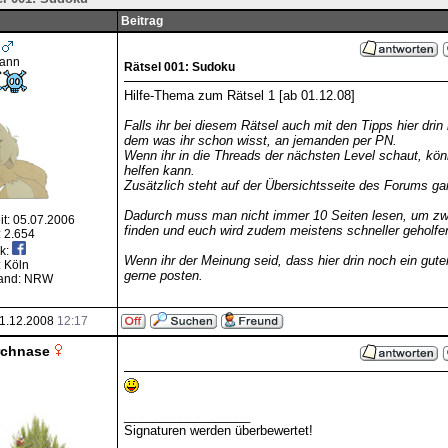
Beitrag
rann
Rätsel 001: Sudoku
Hilfe-Thema zum Rätsel 1 [ab 01.12.08]
Falls ihr bei diesem Rätsel auch mit den Tipps hier drin
dem was ihr schon wisst, an jemanden per PN.
Wenn ihr in die Threads der nächsten Level schaut, kön
helfen kann.
Zusätzlich steht auf der Übersichtsseite des Forums gan
Dadurch muss man nicht immer 10 Seiten lesen, um zwi
it: 05.07.2006
finden und euch wird zudem meistens schneller geholfe
: 2.654
k:
Wenn ihr der Meinung seid, dass hier drin noch ein guter 
 Köln
gerne posten.
and: NRW
1.12.2008
12:17
rchnase
__________________
Signaturen werden überbewertet!