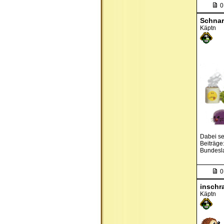
0
Schna
Käptn
Dabei se
Beiträge
Bundesl
0
inschr
Käptn