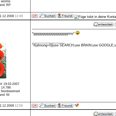
: worms
and: RP
1.12.2008
12:49
*gggggggggggggggggggrins*
__________________
"if(ahnung=0){use SEARCH;use BRAIN;use GOOGLE;us
it: 19.03.2007
: 14.786
 Nordseeinsel
nd: NI
1.12.2008
12:50