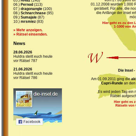
Vom 27.06.2006 bi
05.)
HH82
(140)
01.12.2008 wurden 1.000 R
06.)
Pernod
(113)
gerätselt. Für alle, die n
07.)
dragonangle
(100)
die Anfänge der Insel e
08.)
Schnarchnase
(95)
möc
09.)
Sumajale
(87)
10.)
mrsmiez
(83)
Hier geht es zu den 
1-1000 von A
» Mehr anzeigen.
» Rätsel einsenden.
News
28.06.2026
Huldra stellt euch heute
vor Rätsel 787
21.06.2026
Die Insel - 
Huldra stellt euch heute
vor Rätsel 786
Am 01.09.2011 ging die
ak
Capri-Runde
an den 
Es wird jeden Tag ein
Rätsel aufgesch
Hier geht es 
Rätseln von 