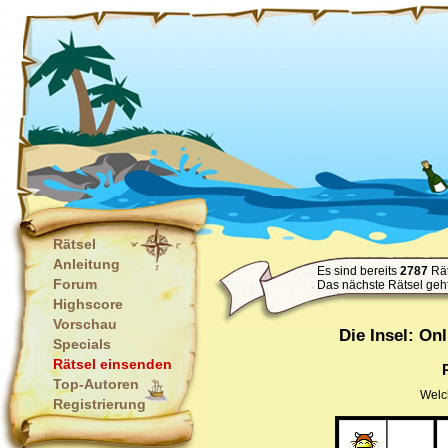
Rätsel
Anleitung
Es sind bereits
2787
Rät
Forum
Das nächste Rätsel geh
Highscore
Vorschau
Die Insel: On
Specials
Rätsel einsenden
Top-Autoren
Welch
Registrierung