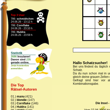
Top 3 User
786:
schmidtchen
24.06.26 - 13:12 h
786:
Cornflake
24.06.26 - 23:10 h
786:
Huldra
24.06.26 - 23:59 h
Statistik
2686
Insulaner!
Davon sind
235
Hallo Schatzsucher!
gerade online.
Jetzt kostenlos
Bei uns findest du täglic
anmelden
Schatz.
Da du nun schon mal in un
gleich deine grauen Zellen 
Gefragt sind hier vor al
Kombinationsgabe.
Die Top
Rätsel-Autoren
01.)
manu
(421)
02.)
blondie
(147)
Die Insel - 
03.)
Cornflake
(146)
04.)
Huldra
(141)