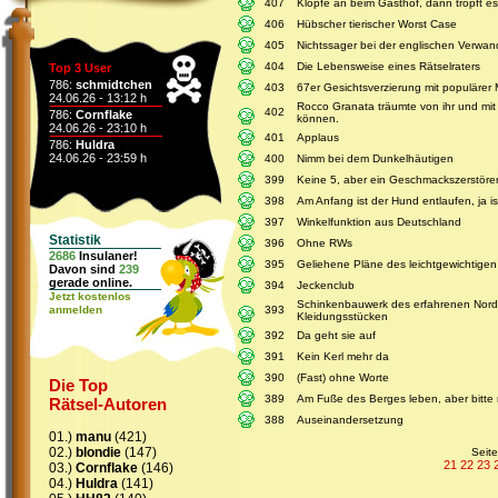
407
Klopfe an beim Gasthof, dann tropft es
406
Hübscher tierischer Worst Case
405
Nichtssager bei der englischen Verwan
404
Die Lebensweise eines Rätselraters
Top 3 User
786:
schmidtchen
403
67er Gesichtsverzierung mit populärer
24.06.26 - 13:12 h
Rocco Granata träumte von ihr und mit 
402
786:
Cornflake
können.
24.06.26 - 23:10 h
401
Applaus
786:
Huldra
24.06.26 - 23:59 h
400
Nimm bei dem Dunkelhäutigen
399
Keine 5, aber ein Geschmackszerstörer
398
Am Anfang ist der Hund entlaufen, ja i
397
Winkelfunktion aus Deutschland
Statistik
396
Ohne RWs
2686
Insulaner!
395
Geliehene Pläne des leichtgewichtigen
Davon sind
239
gerade online.
394
Jeckenclub
Jetzt kostenlos
Schinkenbauwerk des erfahrenen Nordl
anmelden
393
Kleidungsstücken
392
Da geht sie auf
391
Kein Kerl mehr da
390
(Fast) ohne Worte
Die Top
389
Am Fuße des Berges leben, aber bitte n
Rätsel-Autoren
388
Auseinandersetzung
01.)
manu
(421)
02.)
blondie
(147)
Seit
21
22
23
03.)
Cornflake
(146)
04.)
Huldra
(141)