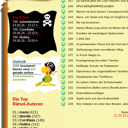
247
Du kannst jetzt ein Loch machen und d
246
HFeCaBNaBSiNPBCaCaBAr
245
Nenne mir jetzt deinen Lösungsvorsch
244
Nanu, ein Vokal und Hary im Unglück 
Top 3 User
786:
schmidtchen
243
Nix mit knutschen
24.06.26 - 13:12 h
242
Harrys Mutter trug einen im Winter b
786:
Cornflake
24.06.26 - 23:10 h
241
Komiker mit wackeligem Spitznamen
786:
Huldra
240
1.609,344
24.06.26 - 23:59 h
239
Im jammernden Raum hat der Kerl die 
238
Zahlenjunge beim annullierten Weg
237
In Kürze klappt es
236
Knastgesang des tollen Trenker
Statistik
2686
Insulaner!
235
Heißkalte Schule mit Feldalumni
Davon sind
237
234
Opernhaus der ungemütlichen Unterku
gerade online.
Jetzt kostenlos
233
Gewässerler des Türöffners
anmelden
232
Im nahen Osten der Schokomaske
231
chemisches Bellen (ohne Bezirk) bei
230
Extremitätenschläger
Die Top
229
Spielt nicht auf dem Erdbeerfeld
Rätsel-Autoren
228
Ihre Imitation ist unter den Besten, abe
01.)
manu
(421)
Seit
21
22
23
02.)
blondie
(147)
03.)
Cornflake
(146)
04.)
Huldra
(141)