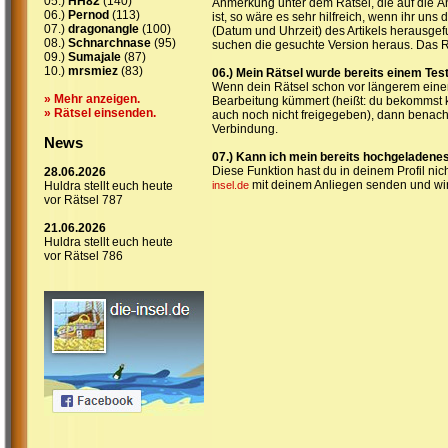
05.)
HH82
(140)
Anmerkung unter dem Rätsel, die auf die Än
06.)
Pernod
(113)
ist, so wäre es sehr hilfreich, wenn ihr uns d
07.)
dragonangle
(100)
(Datum und Uhrzeit) des Artikels herausge
08.)
Schnarchnase
(95)
suchen die gesuchte Version heraus. Das R
09.)
Sumajale
(87)
10.)
mrsmiez
(83)
06.) Mein Rätsel wurde bereits einem Test
Wenn dein Rätsel schon vor längerem einem 
» Mehr anzeigen.
Bearbeitung kümmert (heißt: du bekommst 
» Rätsel einsenden.
auch noch nicht freigegeben), dann benach
Verbindung.
News
07.) Kann ich mein bereits hochgeladene
Diese Funktion hast du in deinem Profil ni
28.06.2026
mit deinem Anliegen senden und wir
Huldra stellt euch heute
insel.de
vor Rätsel 787
21.06.2026
Huldra stellt euch heute
vor Rätsel 786