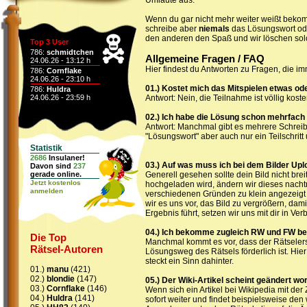
Umlaute aus.
Wenn du gar nicht mehr weiter weißt beko
schreibe aber
niemals
das Lösungswort oder
den anderen den Spaß und wir löschen sol
Top 3 User
786:
schmidtchen
Allgemeine Fragen / FAQ
24.06.26 - 13:12 h
Hier findest du Antworten zu Fragen, die im
786:
Cornflake
24.06.26 - 23:10 h
01.) Kostet mich das Mitspielen etwas ode
786:
Huldra
24.06.26 - 23:59 h
Antwort: Nein, die Teilnahme ist völlig koste
02.) Ich habe die Lösung schon mehrfach e
Antwort: Manchmal gibt es mehrere Schreibw
"Lösungswort" aber auch nur ein Teilschrit
Statistik
2686
Insulaner!
03.) Auf was muss ich bei dem Bilder Up
Davon sind
237
gerade online.
Generell gesehen sollte dein Bild nicht bre
Jetzt kostenlos
hochgeladen wird, ändern wir dieses nachtr
anmelden
verschiedenen Gründen zu klein angezeigt un
wir es uns vor, das Bild zu vergrößern, da
Ergebnis führt, setzen wir uns mit dir in V
04.) Ich bekomme zugleich RW und FW be
Die Top
Manchmal kommt es vor, dass der Rätselerst
Rätsel-Autoren
Lösungsweg des Rätsels förderlich ist. Hier 
steckt ein Sinn dahinter.
01.)
manu
(421)
02.)
blondie
(147)
05.) Der Wiki-Artikel scheint geändert wor
03.)
Cornflake
(146)
Wenn sich ein Artikel bei Wikipedia mit de
04.)
Huldra
(141)
sofort weiter und findet beispielsweise den