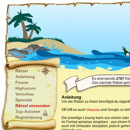
Rätsel
Anleitung
Es sind bereits
2787
Rät
Forum
Das nächste Rätsel geh
Highscore
Vorschau
Anleitung
Specials
Um die Rätsel zu lösen benötigst du eigen
Rätsel einsenden
Oft hilft es auch
und Google zu bef
Wikipedia
Top-Autoren
Registrierung
Die jeweilige Lösung kann aus einem oder 
im Format ae/oe/ue eingeben - aus einem ß
auch mit Umlauten akzeptiert, jedoch geh