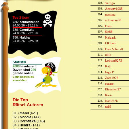
202.
Vertigo
203.
Activity1985
204.
nessima
Top 3 User
205.
coffeefan88
786:
schmidtchen
24.06.26 - 13:12 h
206.
Fratzi
786:
Cornflake
207.
Sie86
24.06.26 - 23:10 h
786:
Huldra
208.
Nalgask
24.06.26 - 23:59 h
209.
Elkibeth
210.
Frau Schmidt
211.
ullili
212.
Lobster8273
Statistik
2686
Insulaner!
213.
Kaju
Davon sind
240
214.
Inge P.
gerade online.
Jetzt kostenlos
215.
Zora1976
anmelden
216.
cccaro
217.
Bienchen27
218.
Karin
Die Top
219.
Nadica26
Rätsel-Autoren
220.
xt19
01.)
manu
(421)
02.)
blondie
(147)
03.)
Cornflake
(146)
04.)
Huldra
(141)