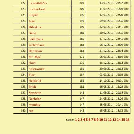
122.
nicoletta0277
201
13.03.2013 - 20:57 Uhr
123.
micherikus1
200
11.09.2013 - 16:00 Uhr
124.
billy46
196
12.03.2013 - 22:29 Uhr
125.
Icke
191
09.01.2013 - 15:35 Uhr
126.
Hibiskus
190
22.01.2013 - 21:41 Uhr
127.
Nano
189
20.02.2013 - 15:35 Uhr
128.
heidimaus
185
17.12.2012 - 22:45 Uhr
129.
surfermaus
182
06.12.2012 - 13:00 Uhr
130.
Robinson
182
21.12.2012 - 23:04 Uhr
131.
Mr. Moe
171
08.01.2013 - 14:50 Uhr
132.
chris
170
15.12.2012 - 13:13 Uhr
133.
dosenwurst
161
30.09.2012 - 19:12 Uhr
134.
Flori
157
03.03.2013 - 16:19 Uhr
135.
elefele04
156
24.10.2012 - 09:01 Uhr
136.
Poldi
152
16.08.2016 - 15:29 Uhr
137.
Suzizette
148
11.09.2012 - 20:13 Uhr
138.
Nachtfee
147
24.05.2012 - 14:26 Uhr
139.
mumbly
147
18.06.2014 - 10:41 Uhr
140.
zzz
142
15.05.2012 - 18:12 Uhr
1
2
3
4
5
6
7
8
9
10
11
12
13
14
15
16
Seite: