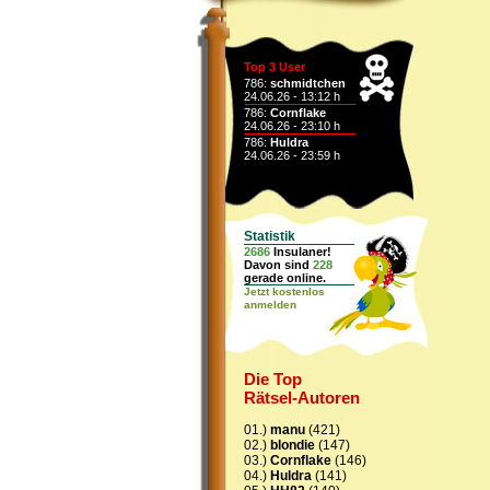
Top 3 User
786:
schmidtchen
24.06.26 - 13:12 h
786:
Cornflake
24.06.26 - 23:10 h
786:
Huldra
24.06.26 - 23:59 h
Statistik
2686
Insulaner!
Davon sind
228
gerade online.
Jetzt kostenlos
anmelden
Die Top
Rätsel-Autoren
01.)
manu
(421)
02.)
blondie
(147)
03.)
Cornflake
(146)
04.)
Huldra
(141)