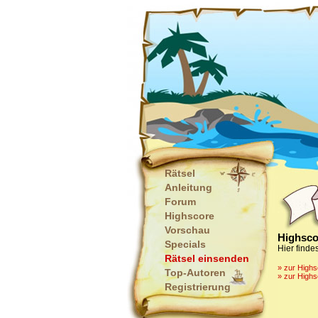
Rätsel
Anleitung
Forum
Highscore
Vorschau
Highsco
Specials
Hier finde
Rätsel einsenden
» zur High
Top-Autoren
» zur Highs
Registrierung