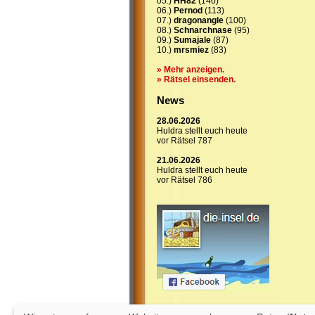
05.)
HH82
(140)
06.)
Pernod
(113)
07.)
dragonangle
(100)
08.)
Schnarchnase
(95)
09.)
Sumajale
(87)
10.)
mrsmiez
(83)
» Mehr anzeigen.
» Rätsel einsenden.
News
28.06.2026
Huldra stellt euch heute
vor Rätsel 787
21.06.2026
Huldra stellt euch heute
vor Rätsel 786