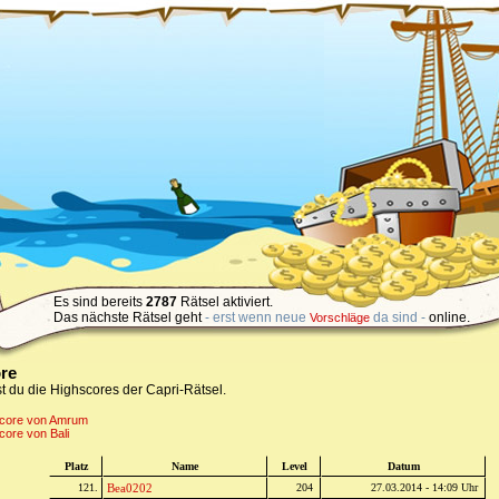
Es sind bereits
2787
Rätsel aktiviert.
Das nächste Rätsel geht
- erst wenn neue
da sind -
online.
Vorschläge
re
st du die Highscores der Capri-Rätsel.
score von Amrum
core von Bali
Platz
Name
Level
Datum
121.
Bea0202
204
27.03.2014 - 14:09 Uhr