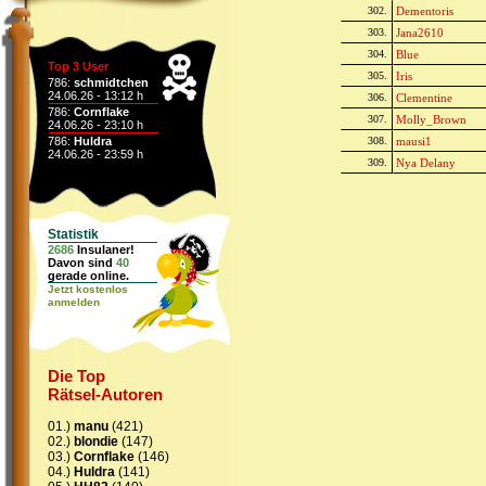
302.
Dementoris
303.
Jana2610
304.
Blue
Top 3 User
305.
Iris
786:
schmidtchen
24.06.26 - 13:12 h
306.
Clementine
786:
Cornflake
307.
Molly_Brown
24.06.26 - 23:10 h
786:
Huldra
308.
mausi1
24.06.26 - 23:59 h
309.
Nya Delany
Statistik
2686
Insulaner!
Davon sind
40
gerade online.
Jetzt kostenlos
anmelden
Die Top
Rätsel-Autoren
01.)
manu
(421)
02.)
blondie
(147)
03.)
Cornflake
(146)
04.)
Huldra
(141)