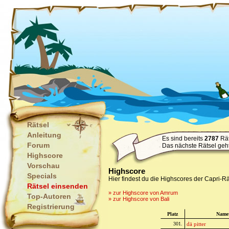
Rätsel
Anleitung
Es sind bereits
2787
Rät
Forum
Das nächste Rätsel geh
Highscore
Vorschau
Highscore
Specials
Hier findest du die Highscores der Capri-Rä
Rätsel einsenden
» zur Highscore von Amrum
Top-Autoren
» zur Highscore von Bali
Registrierung
Platz
Name
301.
dä pitter