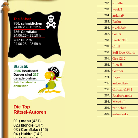
282.
sorielle
283.
wosi21
284.
ardana9
Top 3 User
285.
Pachn
786:
schmidtchen
24.06.26 - 13:12 h
286.
riveNdale
786:
Cornflake
287.
GiniB
24.06.26 - 23:10 h
786:
Huldra
288.
Steffi1985
24.06.26 - 23:59 h
289.
Chilli
290.
Soli-Deo-Gloria
291.
Geo1212
292.
Rico B.
Statistik
2686
Insulaner!
293.
Gärtner
Davon sind
237
294.
Kagu
gerade online.
Jetzt kostenlos
295.
auf.wolke7
anmelden
296.
Christine1971
297.
Rhabarbarella
298.
Mniebüll
Die Top
299.
zarinchen
Rätsel-Autoren
300.
teilzeitkeks
01.)
manu
(421)
02.)
blondie
(147)
03.)
Cornflake
(146)
04.)
Huldra
(141)