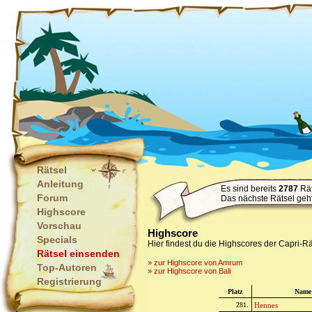
Rätsel
Anleitung
Es sind bereits
2787
Rät
Forum
Das nächste Rätsel geh
Highscore
Vorschau
Highscore
Specials
Hier findest du die Highscores der Capri-Rä
Rätsel einsenden
» zur Highscore von Amrum
Top-Autoren
» zur Highscore von Bali
Registrierung
Platz
Name
281.
Hennes