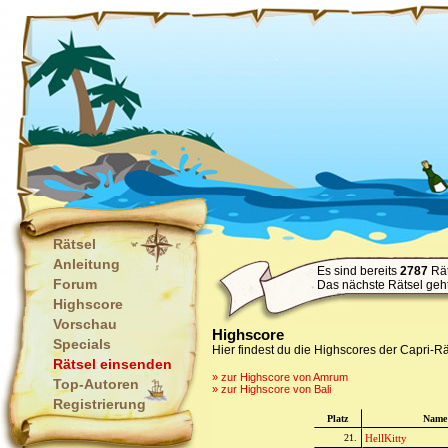
Rätsel
Anleitung
Es sind bereits
2787
Rät
Forum
Das nächste Rätsel geh
Highscore
Vorschau
Highscore
Specials
Hier findest du die Highscores der Capri-Rä
Rätsel einsenden
» zur Highscore von Amrum
Top-Autoren
» zur Highscore von Bali
Registrierung
Platz
Name
21.
HellKitty