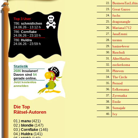
22.
BusinessTaxLifti
23.
Great Gazoo
24.
fuchs
Top 3 User
25.
dragonangle
786:
schmidtchen
24.06.26 - 13:12 h
26.
Mariana1712
786:
Cornflake
27.
JanaEmmi
24.06.26 - 23:10 h
786:
Huldra
28.
torsten
24.06.26 - 23:59 h
29.
basine4ever
30.
Ruschuli
31.
AlterHaufen
32.
zuckerkoma
Statistik
2686
Insulaner!
33.
Phteven
Davon sind
54
34.
The Circle
gerade online.
Jetzt kostenlos
35.
Pernod
anmelden
36.
Eelkemama
37.
Zyrenaika
38.
Etoile
Die Top
39.
Sumajale
Rätsel-Autoren
40.
Ivy
01.)
manu
(421)
02.)
blondie
(147)
03.)
Cornflake
(146)
04.)
Huldra
(141)