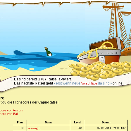
Es sind bereits
2787
Rätsel aktiviert.
Das nächste Rätsel geht
- erst wenn neue
da sind -
online.
Vorschläge
re
st du die Highscores der Capri-Rätsel.
score von Amrum
core von Bali
Platz
Name
Level
Datum
101.
oceangirl
284
07.08.2014 - 21:08 Uhr