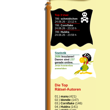
Top 3 User
786:
schmidtchen
24.06.26 - 13:12 h
786:
Cornflake
24.06.26 - 23:10 h
786:
Huldra
24.06.26 - 23:59 h
Statistik
2686
Insulaner!
Davon sind
237
gerade online.
Jetzt kostenlos
anmelden
Die Top
Rätsel-Autoren
01.)
manu
(421)
02.)
blondie
(147)
03.)
Cornflake
(146)
04.)
Huldra
(141)