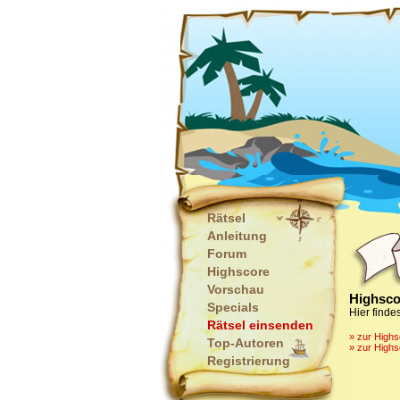
Rätsel
Anleitung
Forum
Highscore
Vorschau
Highsco
Specials
Hier finde
Rätsel einsenden
» zur High
Top-Autoren
» zur Highs
Registrierung