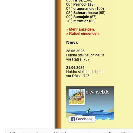
05.)
HH82
(140)
06.)
Pernod
(113)
07.)
dragonangle
(100)
08.)
Schnarchnase
(95)
09.)
Sumajale
(87)
10.)
mrsmiez
(83)
» Mehr anzeigen.
» Rätsel einsenden.
News
28.06.2026
Huldra stellt euch heute
vor Rätsel 787
21.06.2026
Huldra stellt euch heute
vor Rätsel 786