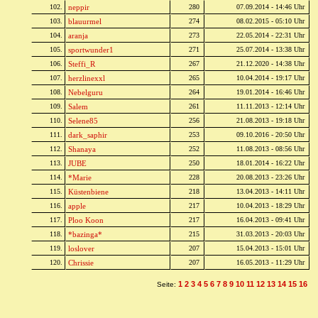
102.
neppir
280
07.09.2014 - 14:46 Uhr
103.
blauurmel
274
08.02.2015 - 05:10 Uhr
104.
aranja
273
22.05.2014 - 22:31 Uhr
105.
sportwunder1
271
25.07.2014 - 13:38 Uhr
106.
Steffi_R
267
21.12.2020 - 14:38 Uhr
107.
herzlinexxl
265
10.04.2014 - 19:17 Uhr
108.
Nebelguru
264
19.01.2014 - 16:46 Uhr
109.
Salem
261
11.11.2013 - 12:14 Uhr
110.
Selene85
256
21.08.2013 - 19:18 Uhr
111.
dark_saphir
253
09.10.2016 - 20:50 Uhr
112.
Shanaya
252
11.08.2013 - 08:56 Uhr
113.
JUBE
250
18.01.2014 - 16:22 Uhr
114.
*Marie
228
20.08.2013 - 23:26 Uhr
115.
Küstenbiene
218
13.04.2013 - 14:11 Uhr
116.
apple
217
10.04.2013 - 18:29 Uhr
117.
Ploo Koon
217
16.04.2013 - 09:41 Uhr
118.
*bazinga*
215
31.03.2013 - 20:03 Uhr
119.
loslover
207
15.04.2013 - 15:01 Uhr
120.
Chrissie
207
16.05.2013 - 11:29 Uhr
1
2
3
4
5
6
7
8
9
10
11
12
13
14
15
16
Seite: